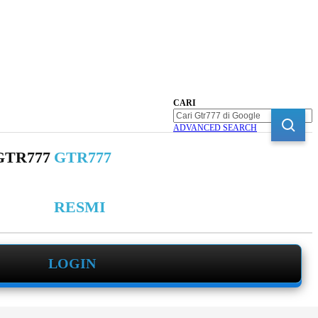
CARI
CARI
ADVANCED SEARCH
GTR777
GTR777
RESMI
LOGIN