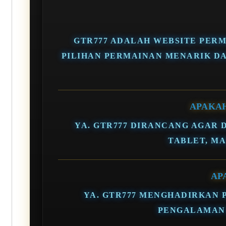
GTR777 ADALAH WEBSITE PER
PILIHAN PERMAINAN MENARIK D
APAKAH
YA. GTR777 DIRANCANG AGAR 
TABLET, M
AP
YA. GTR777 MENGHADIRKAN
PENGALAMAN 