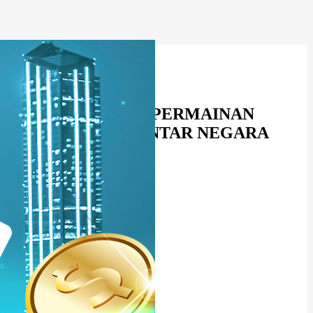
7
7: WEBSITE RESMI PERMAINAN
E MULTIPLAYER ANTAR NEGARA
ACOR
893491
.000
9
(884\.161)
Tulis ulasan
ingkai Futura Wash
jut