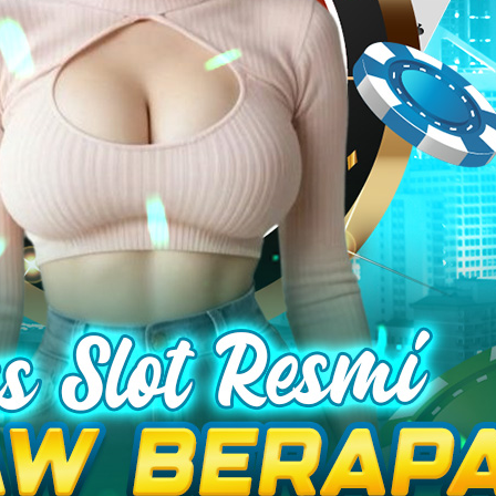
rata.
dalam stok
Read
Gtr777 OFF
13
Reviews.
Gtr777
Tautan
Situs Slot
halaman
yang
SLOT GAC
sama.
Situs Slot
GACOR
BANDAR
SLOT GAC
Gtr777 Dafta
Gtr777 Logi
Gtr777 Resm
Pengembalia
setelah pembe