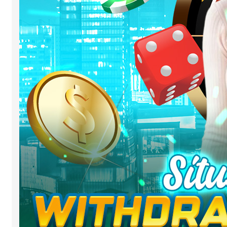
Skip to the beginning of the images gallery