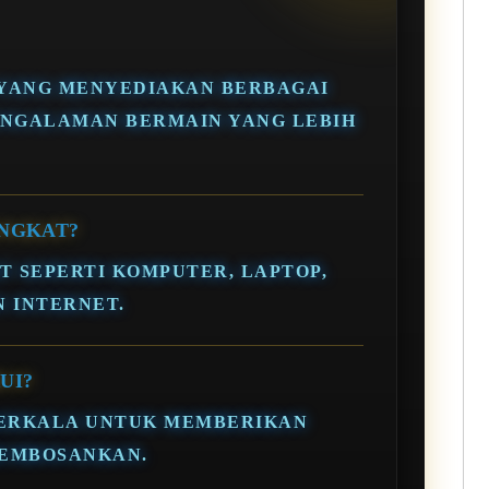
 YANG MENYEDIAKAN BERBAGAI
ENGALAMAN BERMAIN YANG LEBIH
ANGKAT?
T SEPERTI KOMPUTER, LAPTOP,
 INTERNET.
UI?
BERKALA UNTUK MEMBERIKAN
MEMBOSANKAN.