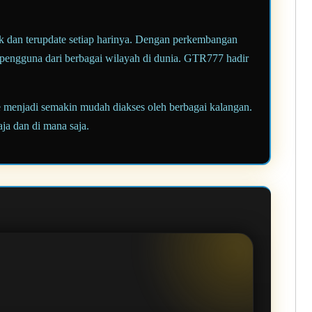
ik dan terupdate setiap harinya. Dengan perkembangan
eh pengguna dari berbagai wilayah di dunia. GTR777 hadir
e menjadi semakin mudah diakses oleh berbagai kalangan.
ja dan di mana saja.