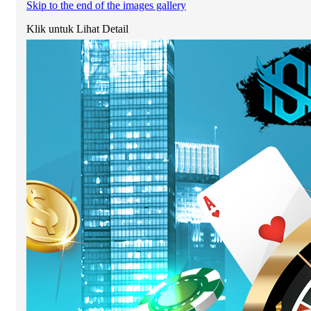
Skip to the end of the images gallery
Klik untuk Lihat Detail