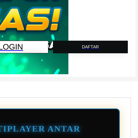
ONGKIR
 sekarang!
LOGIN
DAFTAR
LOGIN
DAFTAR
sediaan di toko
TIPLAYER ANTAR