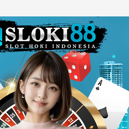
GTR77
GTR77
ONLIN
SLOT G
|
1876-0LX01
Rp. 20
4.
4.5
dari
5
Topi Tanpa B
bintang,
nilai
Info lebih lan
rating
rata-